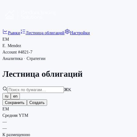
Рынки
Лестница облигаций
Настройки
EM
E. Mendez
Account #4821-7
Аналитика · Стратегии
Лестница облигаций
⌘K
ru
en
Сохранить
Создать
EM
Средняя YTM
—
—
К размещению