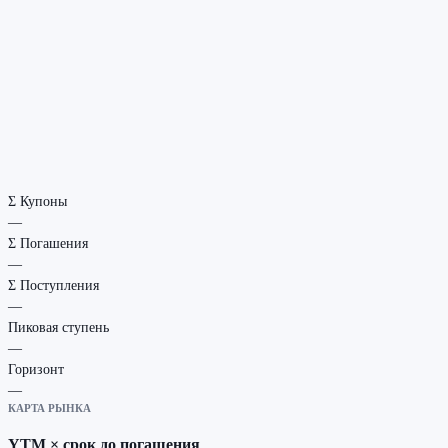
Σ Купоны
—
Σ Погашения
—
Σ Поступления
—
Пиковая ступень
—
Горизонт
—
КАРТА РЫНКА
YTM × срок до погашения